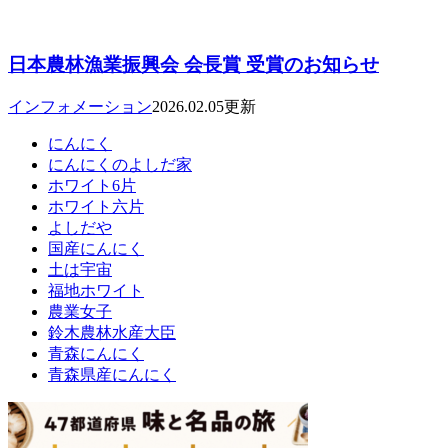
日本農林漁業振興会 会長賞 受賞のお知らせ
インフォメーション
2026.02.05更新
にんにく
にんにくのよしだ家
ホワイト6片
ホワイト六片
よしだや
国産にんにく
土は宇宙
福地ホワイト
農業女子
鈴木農林水産大臣
青森にんにく
青森県産にんにく