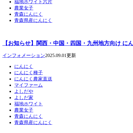
福地ホワイト六片
農業女子
青森にんにく
青森県産にんにく
【お知らせ】関西・中国・四国・九州地方向け にん
インフォメーション
2025.09.01更新
にんにく
にんにく種子
にんにく農家直送
マイファーム
よしだや
よしだ家
福地ホワイト
農業女子
青森にんにく
青森県産にんにく