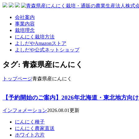
会社案内
事業内容
栽培理念
にんにく栽培方法
よしだやAmazonストア
よしだや公式ネットショップ
タグ:
青森県産にんにく
トップページ
青森県産にんにく
【予約開始のご案内】2026年北海道・東北地方向け
インフォメーション
2026.08.01更新
にんにく種子
にんにく農家直送
ホワイト六片