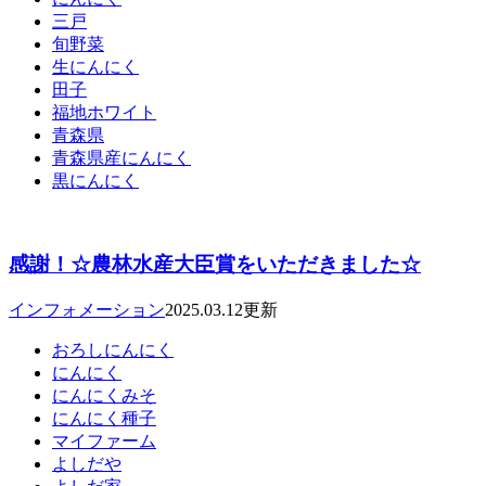
三戸
旬野菜
生にんにく
田子
福地ホワイト
青森県
青森県産にんにく
黒にんにく
感謝！☆農林水産大臣賞をいただきました☆
インフォメーション
2025.03.12更新
おろしにんにく
にんにく
にんにくみそ
にんにく種子
マイファーム
よしだや