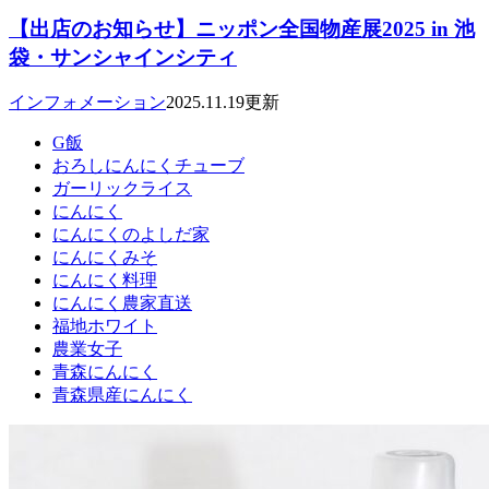
【出店のお知らせ】ニッポン全国物産展2025 in 池
袋・サンシャインシティ
インフォメーション
2025.11.19更新
G飯
おろしにんにくチューブ
ガーリックライス
にんにく
にんにくのよしだ家
にんにくみそ
にんにく料理
にんにく農家直送
福地ホワイト
農業女子
青森にんにく
青森県産にんにく