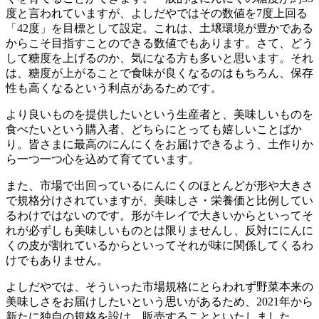
度と言われていますが、よしだやではその数値を7度上回る
「42度」を目標として設定。これは、土壌環境が豊かである
からこそ目指すことのできる数値でもあります。さて、どう
して糖度を上げるのか、気になる方も多いと思います。それ
は、糖度が上がることで食味が良くなるのはもちろん、保存
性も高くなるという利点があるためです。
より良いものを提供したいという生産者と、美味しいものを
食べたいという購入者、どちらにとっても嬉しいことばか
り。皆さまに最高のにんにくをお届けできるよう、土作りか
ら一つ一つ心を込めて育てています。
また、市場で出回っているにんにくのほとんどが形や大きさ
で規格分けされていますが、美味しさ・栄養価と比例してい
るわけではないのです。形がキレイで大きいからといってそ
れが必ずしも美味しいものとは限りませんし、反対ににんに
くの皮が割れているからといってそれが味に関係してくるわ
けでもありません。
よしだやでは、そういった市場規格にとらわれず野菜本来の
美味しさをお届けしたいという思いがあるため、2021年から
新たに独自の規格を設け、販売することといたしました。