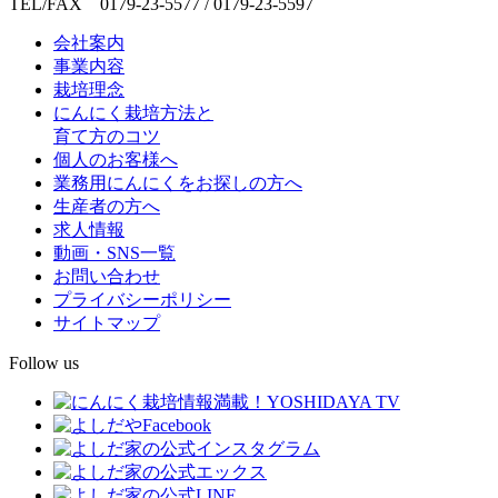
TEL/FAX 0179-23-5577 / 0179-23-5597
会社案内
事業内容
栽培理念
にんにく栽培方法と
育て方のコツ
個人のお客様へ
業務用にんにくをお探しの方へ
生産者の方へ
求人情報
動画・SNS一覧
お問い合わせ
プライバシーポリシー
サイトマップ
Follow us