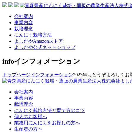
会社案内
事業内容
栽培理念
にんにく栽培方法
よしだやAmazonストア
よしだや公式ネットショップ
info
インフォメーション
トップページ
インフォメーション
2023年もどうぞよろしく
会社案内
事業内容
栽培理念
にんにく栽培方法と育て方のコツ
個人のお客様へ
業務用にんにくをお探しの方へ
生産者の方へ