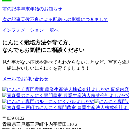
Line
前の記事
年末年始のお知らせ
次の記事
天候不良による配送への影響につきまして
インフォメーション 一覧へ
にんにく栽培方法や育て方、
なんでもお気軽にご相談ください
見た事がない症状や調べてもわからないことなど、写真を添
一緒においしいにんにくを育てましょう！
メールでお問い合わせ
〒039-0122
青森県三戸郡三戸町斗内字菅田110-2