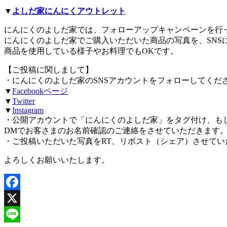
▼
よしだ家にんにくアウトレット
にんにくのよしだ家では、フォローアップキャンペーンを行
にんにくのよしだ家でご購入いただいた商品の写真を、SNS
商品を使用している様子やお料理でもOKです。
【ご投稿に関しまして】
・にんにくのよしだ家のSNSアカウントをフォローしてくだ
▼
Facebookページ
▼
Twitter
▼
Instagram
・公開アカウントで「にんにくのよしだ家」をタグ付け、も
DMでお客さまのお名前確認のご連絡をさせていただきます
・ご投稿いただいた写真をRT、リポスト（シェア）させて
よろしくお願いいたします。
Facebook
X