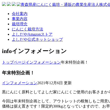
会社案内
事業内容
栽培理念
にんにく栽培方法
よしだやAmazonストア
よしだや公式ネットショップ
info
インフォメーション
トップページ
インフォメーション
年末特別企画！
年末特別企画！
インフォメーション
2021年12月6日 更新
黒にんにく原料としてよしだ家にんにくご使用のお客さまか
今回は年末特別企画として、アウトレットの根無しもご用意
価格は据え置きです！限定約300kgとなっていますので、お